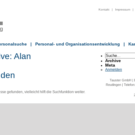
Kontakt
|
Impressum
|
ersonalsuche
|
Personal- und Organisationsentwicklung
|
Kan
ive:
Alan
Archive
Meta
Anmelden
nden
Tauster GmbH | D
Reutlingen | Telefon
e gefunden, vielleicht hilft die Suchfunktion weiter.