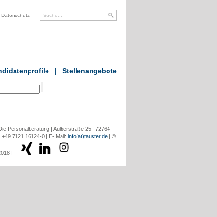
Datenschutz
didatenprofile
|
Stellenangebote
ie Personalberatung | Aulberstraße 25 | 72764
: +49 7121 16124-0 | E- Mail:
info(at)tauster.de
| ©
2018 |