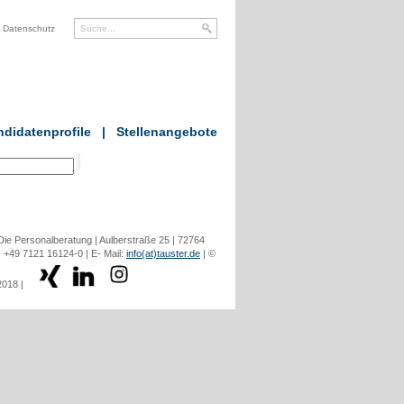
Datenschutz
didatenprofile
|
Stellenangebote
ie Personalberatung | Aulberstraße 25 | 72764
: +49 7121 16124-0 | E- Mail:
info(at)tauster.de
| ©
2018 |