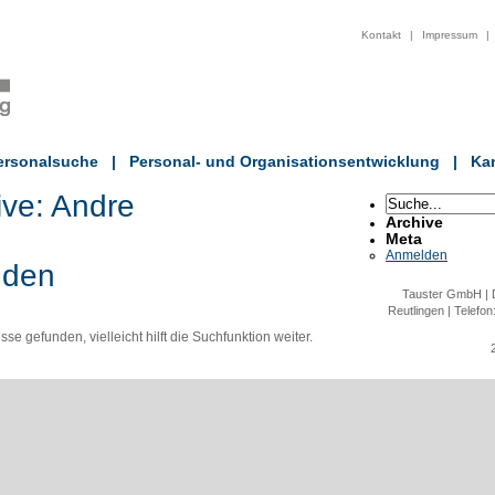
Kontakt
|
Impressum
|
ersonalsuche
|
Personal- und Organisationsentwicklung
|
Kan
ive:
Andre
Archive
Meta
Anmelden
nden
Tauster GmbH | D
Reutlingen | Telefon
e gefunden, vielleicht hilft die Suchfunktion weiter.