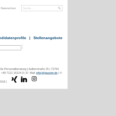
Datenschutz
didatenprofile
|
Stellenangebote
ie Personalberatung | Aulberstraße 25 | 72764
: +49 7121 16124-0 | E- Mail:
info(at)tauster.de
| ©
2018 |