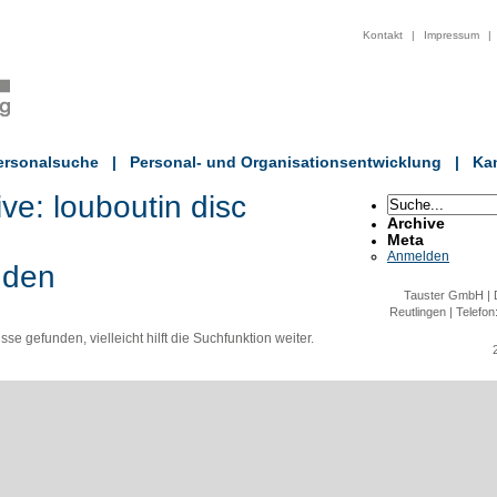
Kontakt
|
Impressum
|
ersonalsuche
|
Personal- und Organisationsentwicklung
|
Kan
ive:
louboutin disc
Archive
Meta
Anmelden
nden
Tauster GmbH | D
Reutlingen | Telefon
e gefunden, vielleicht hilft die Suchfunktion weiter.