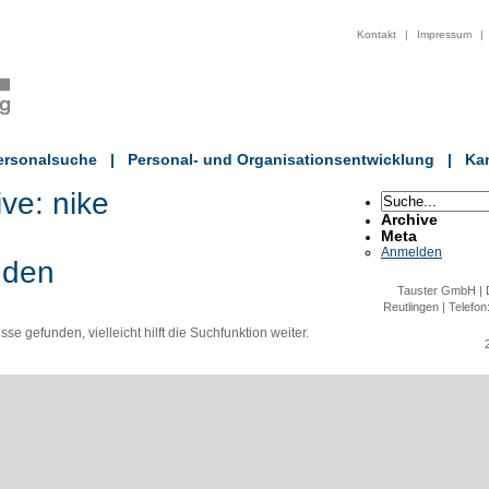
Kontakt
|
Impressum
|
ersonalsuche
|
Personal- und Organisationsentwicklung
|
Kan
ive:
nike
Archive
Meta
Anmelden
nden
Tauster GmbH | D
Reutlingen | Telefon
e gefunden, vielleicht hilft die Suchfunktion weiter.