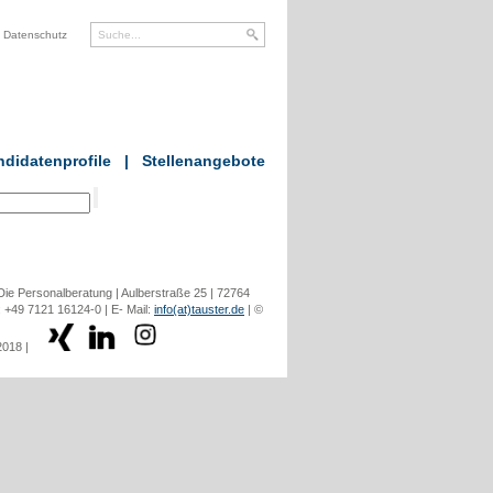
Datenschutz
didatenprofile
|
Stellenangebote
ie Personalberatung | Aulberstraße 25 | 72764
: +49 7121 16124-0 | E- Mail:
info(at)tauster.de
| ©
2018 |