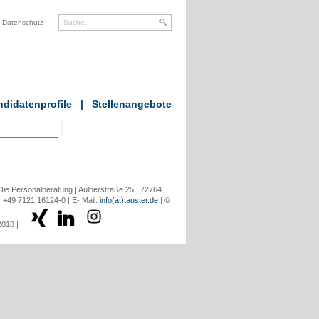
Datenschutz
didatenprofile
|
Stellenangebote
ie Personalberatung | Aulberstraße 25 | 72764
: +49 7121 16124-0 | E- Mail:
info(at)tauster.de
| ©
2018 |