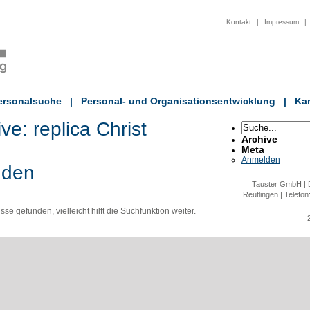
Kontakt
|
Impressum
|
ersonalsuche
|
Personal- und Organisationsentwicklung
|
Kan
ive:
replica Christ
Archive
Meta
Anmelden
nden
Tauster GmbH | D
Reutlingen | Telefon
e gefunden, vielleicht hilft die Suchfunktion weiter.