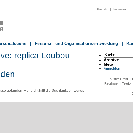
Kontakt
|
Impressum
|
ersonalsuche
|
Personal- und Organisationsentwicklung
|
Kan
ive:
replica Loubou
Archive
Meta
Anmelden
nden
Tauster GmbH | D
Reutlingen | Telefon
e gefunden, vielleicht hilft die Suchfunktion weiter.