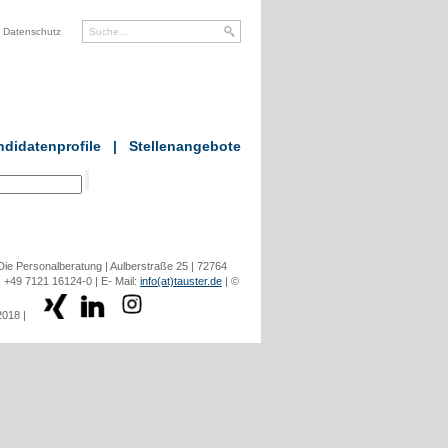
Datenschutz
didatenprofile
|
Stellenangebote
ie Personalberatung | Aulberstraße 25 | 72764
: +49 7121 16124-0 | E- Mail:
info(at)tauster.de
| ©
2018 |