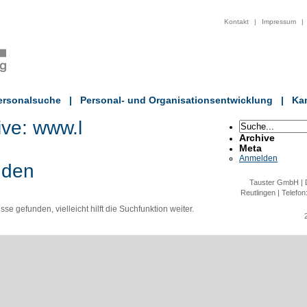
Kontakt
|
Impressum
|
ersonalsuche
|
Personal- und Organisationsentwicklung
|
Kan
ive:
www.l
Archive
Meta
Anmelden
nden
Tauster GmbH | D
Reutlingen | Telefon
e gefunden, vielleicht hilft die Suchfunktion weiter.