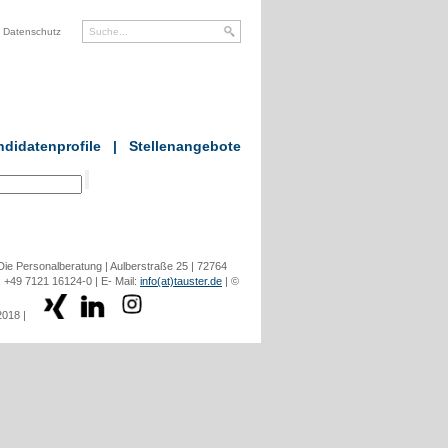
Datenschutz
didatenprofile
|
Stellenangebote
ie Personalberatung | Aulberstraße 25 | 72764
: +49 7121 16124-0 | E- Mail:
info(at)tauster.de
| ©
2018 |